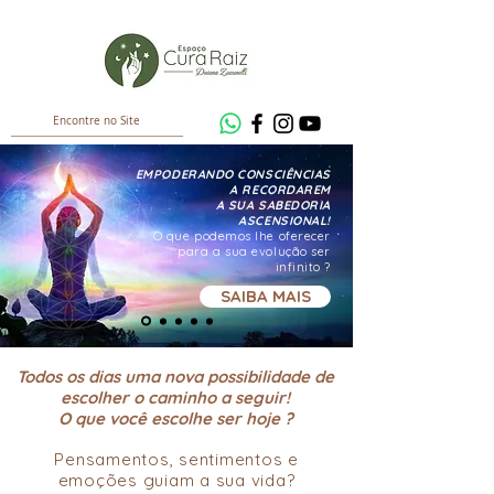
EMPODERANDO CONSCIÊNCIAS
A RECORDAREM
A SUA SABEDORIA
ASCENSIONAL!
O que podemos lhe oferecer
para a sua evolução ser
infinito ?
SAIBA MAIS
Todos os dias uma nova possibilidade de
escolher o caminho a seguir!
O que você escolhe ser hoje ?
Pensamentos, sentimentos e
emoções guiam a sua vida?