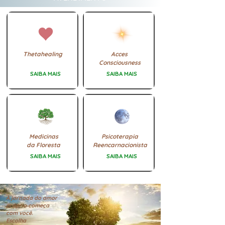
Thetahealing
Acces
Consciousness
SAIBA MAIS
SAIBA MAIS
Medicinas
Psicoterapia
da Floresta
Reencarnacionista
SAIBA MAIS
SAIBA MAIS
A jornada do amor
próprio começa
com você.
Escolha