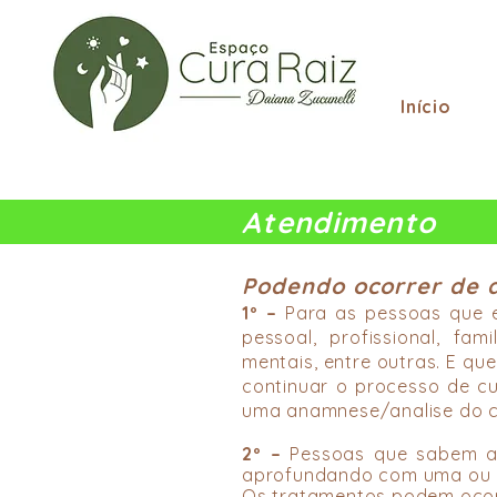
Início
Atendimento
Podendo ocorrer de 
1º –
Para as pessoas que e
pessoal, profissional, fam
mentais, entre outras. E qu
continuar o processo de cu
uma anamnese/analise do ca
2º –
Pessoas que sabem a 
aprofundando com uma ou mai
Os tratamentos podem ocorre