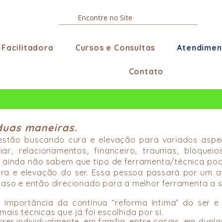
Facilitadora
Cursos e Consultas
Atendimen
Contato
duas maneiras.
stão buscando cura e elevação para variados aspec
iliar, relacionamentos, financeiro, traumas, bloquei
e ainda não sabem que tipo de ferramenta/técnica pode
ra e elevação do ser. Essa pessoa passará por um a
so e então direcionado para a melhor ferramenta a s
importância da contínua “reforma íntima” do ser 
s técnicas que já foi escolhida por si.
r individualmente, em família, entre casais, em dupla