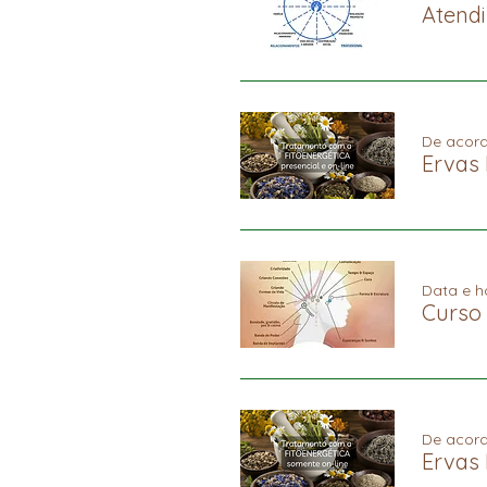
Atendi
De acor
Data e h
De acor