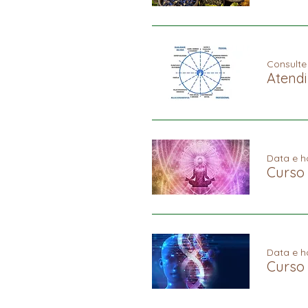
Consult
Atendi
Data e h
Curso 
Data e h
Curso